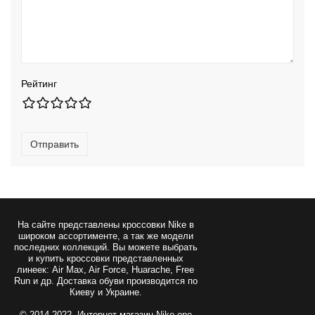
Рейтинг
Отправить
На сайте представлены
кроссовки Nike
в
широком ассортименте, а так же модели
последних коллекций. Вы можете выбрать
и купить кроссовки представленных
линеек: Air Max, Air Force, Huarache, Free
Run и др. Доставка обуви производится по
Киеву и Украине.