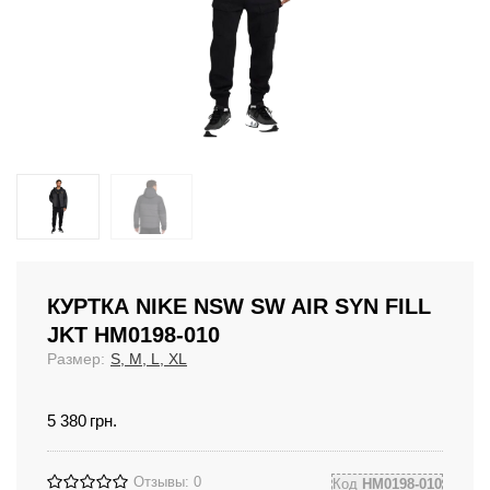
КУРТКА NIKE NSW SW AIR SYN FILL
JKT HM0198-010
Размер:
S, M, L, XL
5 380
грн.
Отзывы: 0
Код
HM0198-010