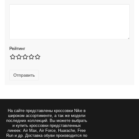
Рейтинг
Отправить
На сайте представлены
кроссовки Nike
в
широком ассортименте, а так же модели
последних коллекций. Вы можете выбрать
и купить кроссовки представленных
линеек: Air Max, Air Force, Huarache, Free
Run и др. Доставка обуви производится по