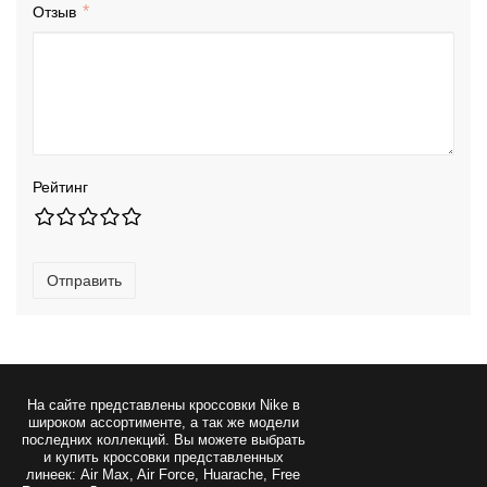
Отзыв
Рейтинг
Отправить
На сайте представлены
кроссовки Nike
в
широком ассортименте, а так же модели
последних коллекций. Вы можете выбрать
и купить кроссовки представленных
линеек: Air Max, Air Force, Huarache, Free