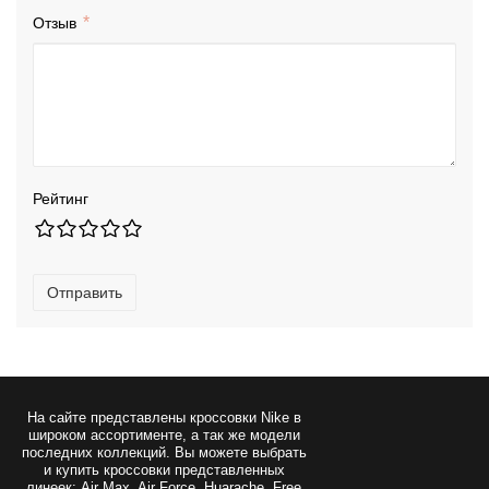
Отзыв
Рейтинг
Отправить
На сайте представлены
кроссовки Nike
в
широком ассортименте, а так же модели
последних коллекций. Вы можете выбрать
и купить кроссовки представленных
линеек: Air Max, Air Force, Huarache, Free