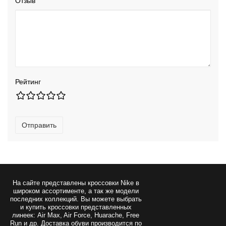
Отзыв
Рейтинг
Отправить
На сайте представлены
кроссовки Nike
в
широком ассортименте, а так же модели
последних коллекций. Вы можете выбрать
и купить кроссовки представленных
линеек: Air Max, Air Force, Huarache, Free
Run и др. Доставка обуви производится по