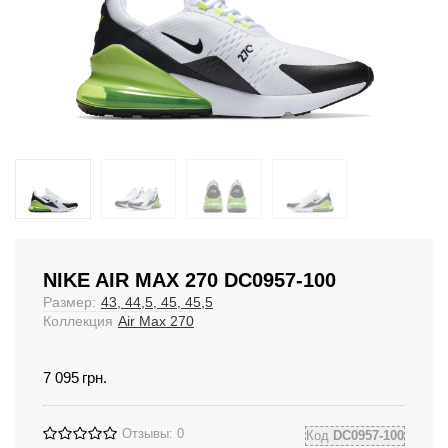
NIKE AIR MAX 270 DC0957-100
Размер:
43, 44,5, 45, 45,5
Коллекция
Air Max 270
7 095
грн.
Отзывы: 0
Код
DC0957-100