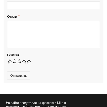
Отзыв
Рейтинг
Отправить
На сайте представлены
кроссовки Nike
в
широком ассортименте, а так же модели