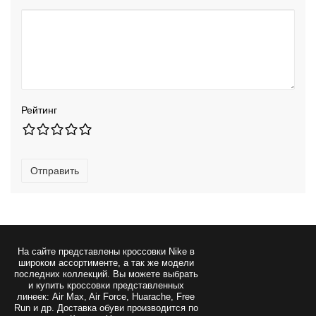
Рейтинг
Отправить
На сайте представлены
кроссовки Nike
в
широком ассортименте, а так же модели
последних коллекций. Вы можете выбрать
и купить кроссовки представленных
линеек: Air Max, Air Force, Huarache, Free
Run и др. Доставка обуви производится по