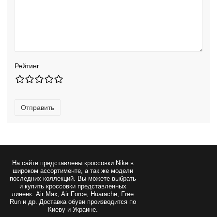
Рейтинг
Отправить
На сайте представлены
кроссовки Nike
в
широком ассортименте, а так же модели
последних коллекций. Вы можете выбрать
и купить кроссовки представленных
линеек: Air Max, Air Force, Huarache, Free
Run и др. Доставка обуви производится по
Киеву и Украине.