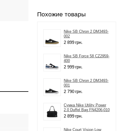
Похожие товары
Nike SB Chron 2 DM3493-
002
2 899
грн.
Nike SB Force 58 CZ2959-
400
2 999
грн.
Nike SB Chron 2 DM3493-
001
2 790
грн.
Сумка Nike Utility Power
2.0 Duffel Bag FN4206-010
2 899
грн.
Nike Court Vision Low