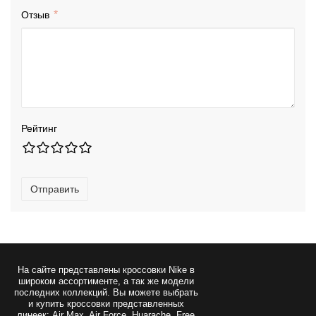
Отзыв
Рейтинг
Отправить
На сайте представлены
кроссовки Nike
в
широком ассортименте, а так же модели
последних коллекций. Вы можете выбрать
и купить кроссовки представленных
линеек: Air Max, Air Force, Huarache, Free