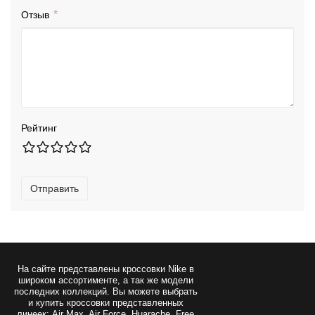
Отзыв
Рейтинг
Отправить
На сайте представлены
кроссовки Nike
в
широком ассортименте, а так же модели
последних коллекций. Вы можете выбрать
и купить кроссовки представленных
линеек: Air Max, Air Force, Huarache, Free