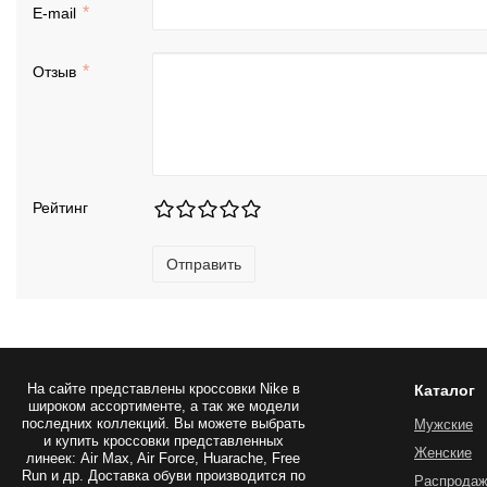
E-mail
Отзыв
Рейтинг
Отправить
На сайте представлены
кроссовки Nike
в
Каталог
широком ассортименте, а так же модели
последних коллекций. Вы можете выбрать
Мужские
и купить кроссовки представленных
Женские
линеек: Air Max, Air Force, Huarache, Free
Run и др. Доставка обуви производится по
Распрода