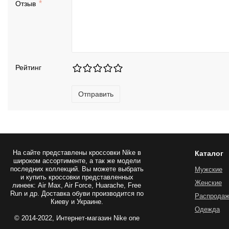
Отзыв
Рейтинг
Отправить
На сайте представлены
кроссовки Nike
в
Каталог
широком ассортименте, а так же модели
последних коллекций. Вы можете выбрать
Мужские
и купить кроссовки представленных
Женские
линеек: Air Max, Air Force, Huarache, Free
Run и др. Доставка обуви производится по
Распрода
Киеву и Украине.
Одежда
© 2014-2022, Интернет-магазин Nike one