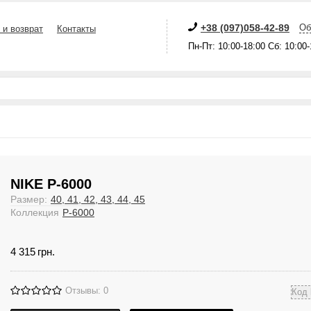
+38 (097)058-42-89
Об
 и возврат
Контакты
Пн-Пт: 10:00-18:00 Сб: 10:00
NIKE P-6000
Размер:
40, 41, 42, 43, 44, 45
Коллекция
P-6000
4 315
грн.
Отзывы: 0
Код