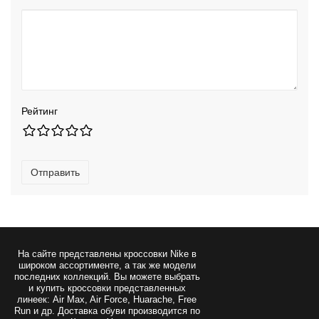
Рейтинг
Отправить
На сайте представлены
кроссовки Nike
в
широком ассортименте, а так же модели
последних коллекций. Вы можете выбрать
и купить кроссовки представленных
линеек: Air Max, Air Force, Huarache, Free
Run и др. Доставка обуви производится по