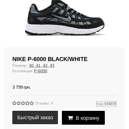
NIKE P-6000 BLACK/WHITE
Размер:
40, 41, 42, 43
Коллекция
P-6000
3 799
грн.
Отзывы: 0
Код
544878
Быстрый заказ
В корзину