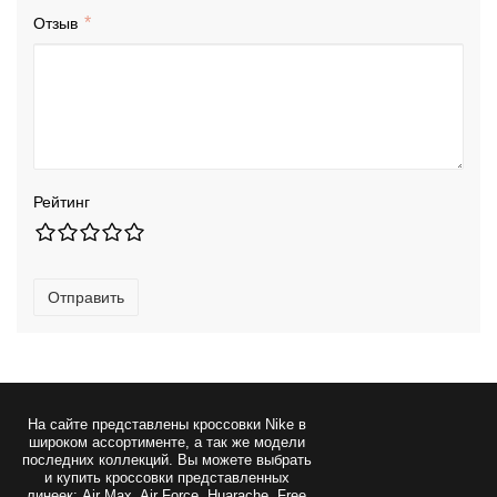
Отзыв
Рейтинг
Отправить
На сайте представлены
кроссовки Nike
в
широком ассортименте, а так же модели
последних коллекций. Вы можете выбрать
и купить кроссовки представленных
линеек: Air Max, Air Force, Huarache, Free