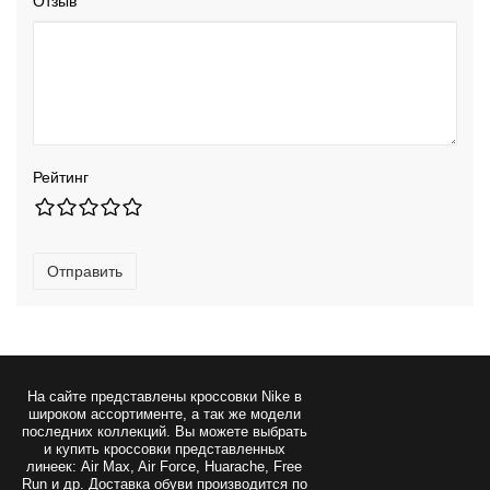
Отзыв
Рейтинг
Отправить
На сайте представлены
кроссовки Nike
в
широком ассортименте, а так же модели
последних коллекций. Вы можете выбрать
и купить кроссовки представленных
линеек: Air Max, Air Force, Huarache, Free
Run и др. Доставка обуви производится по