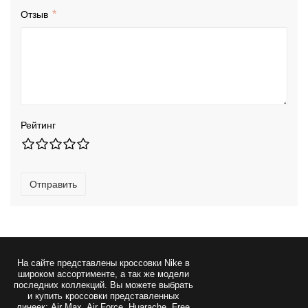
Отзыв
Рейтинг
Отправить
На сайте представлены
кроссовки Nike
в
широком ассортименте, а так же модели
последних коллекций. Вы можете выбрать
и купить кроссовки представленных
линеек: Air Max, Air Force, Huarache, Free