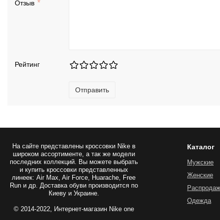
Отзыв
Рейтинг
Отправить
На сайте представлены
кроссовки Nike
в
Каталог
широком ассортименте, а так же модели
последних коллекций. Вы можете выбрать
Мужские
и купить кроссовки представленных
Женские
линеек: Air Max, Air Force, Huarache, Free
Run и др. Доставка обуви производится по
Распрода
Киеву и Украине.
Одежда
© 2014-2022, Интернет-магазин Nike one