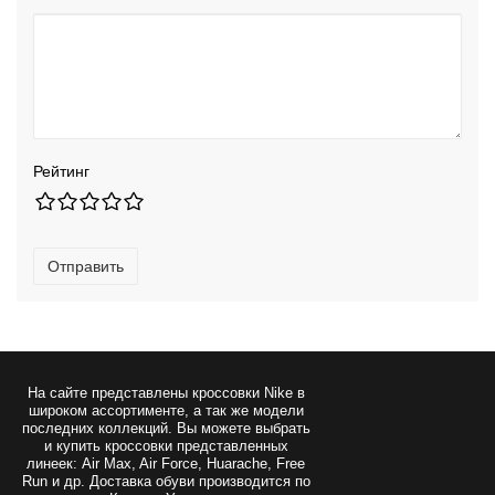
Рейтинг
Отправить
На сайте представлены
кроссовки Nike
в
широком ассортименте, а так же модели
последних коллекций. Вы можете выбрать
и купить кроссовки представленных
линеек: Air Max, Air Force, Huarache, Free
Run и др. Доставка обуви производится по