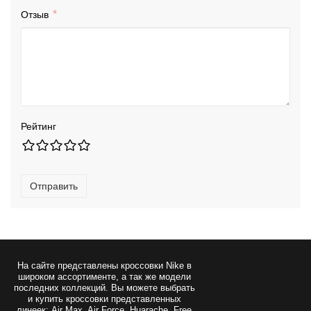
Отзыв
Рейтинг
Отправить
На сайте представлены
кроссовки Nike
в
широком ассортименте, а так же модели
последних коллекций. Вы можете выбрать
и купить кроссовки представленных
линеек: Air Max, Air Force, Huarache, Free