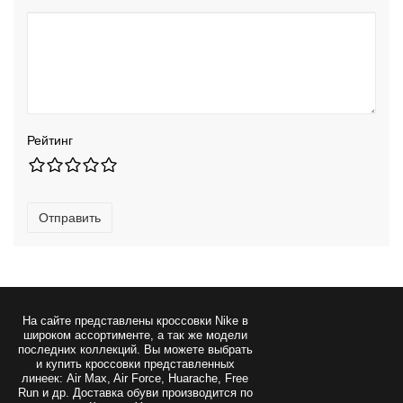
Рейтинг
Отправить
На сайте представлены
кроссовки Nike
в
широком ассортименте, а так же модели
последних коллекций. Вы можете выбрать
и купить кроссовки представленных
линеек: Air Max, Air Force, Huarache, Free
Run и др. Доставка обуви производится по