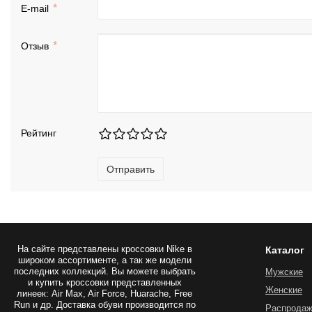
E-mail
Отзыв
Рейтинг
Отправить
На сайте представлены
кроссовки Nike
в
Каталог
широком ассортименте, а так же модели
последних коллекций. Вы можете выбрать
Мужские
и купить кроссовки представленных
Женские
линеек: Air Max, Air Force, Huarache, Free
Run и др. Доставка обуви производится по
Распрода