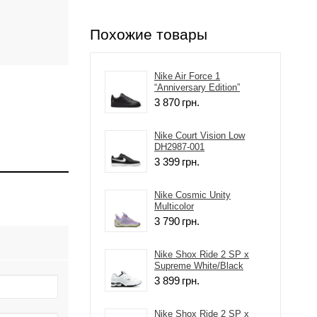
Похожие товары
Nike Air Force 1
“Anniversary Edition”
3 870
грн.
Nike Court Vision Low
DH2987-001
3 399
грн.
Nike Cosmic Unity
Multicolor
3 790
грн.
Nike Shox Ride 2 SP x
Supreme White/Black
3 899
грн.
Nike Shox Ride 2 SP x