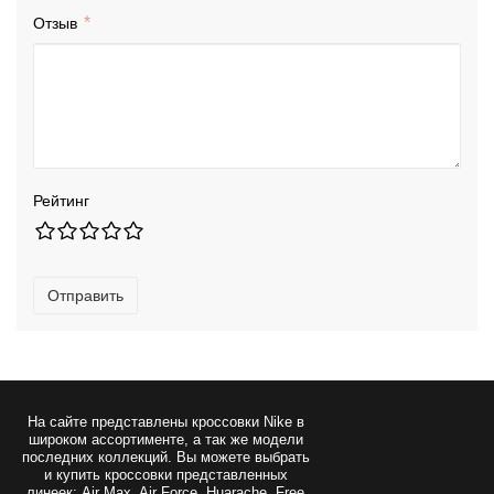
Отзыв
Рейтинг
Отправить
На сайте представлены
кроссовки Nike
в
широком ассортименте, а так же модели
последних коллекций. Вы можете выбрать
и купить кроссовки представленных
линеек: Air Max, Air Force, Huarache, Free