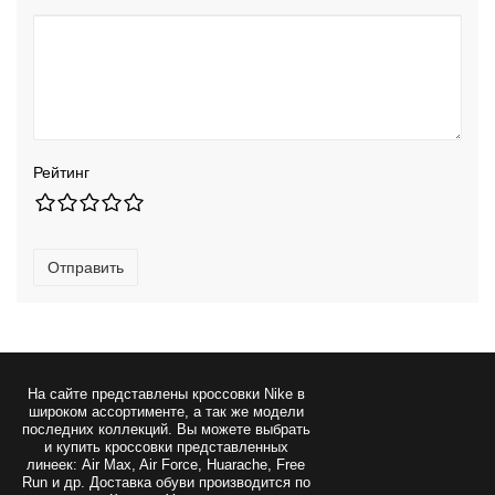
Рейтинг
Отправить
На сайте представлены
кроссовки Nike
в
широком ассортименте, а так же модели
последних коллекций. Вы можете выбрать
и купить кроссовки представленных
линеек: Air Max, Air Force, Huarache, Free
Run и др. Доставка обуви производится по