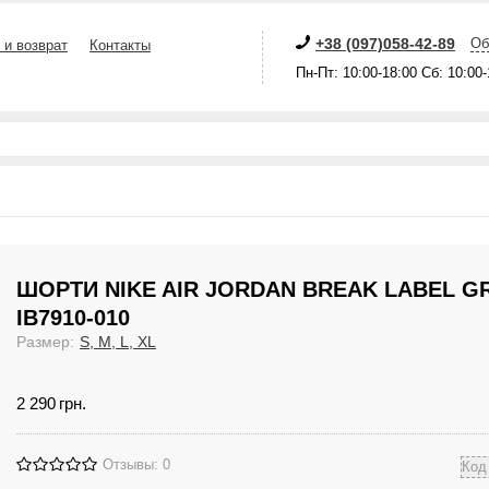
+38 (097)058-42-89
Об
 и возврат
Контакты
Пн-Пт: 10:00-18:00 Сб: 10:00
ШОРТИ NIKE AIR JORDAN BREAK LABEL G
IB7910-010
Размер:
S, M, L, XL
2 290
грн.
Отзывы: 0
Ко