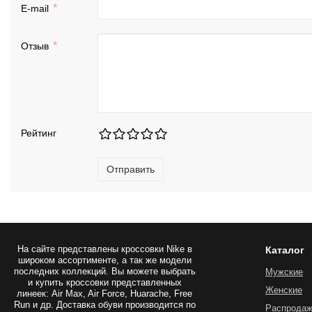
E-mail
Отзыв
Рейтинг
Отправить
На сайте представлены
кроссовки Nike
в
Каталог
широком ассортименте, а так же модели
последних коллекций. Вы можете выбрать
Мужские
и купить кроссовки представленных
Женские
линеек: Air Max, Air Force, Huarache, Free
Run и др. Доставка обуви производится по
Распрода