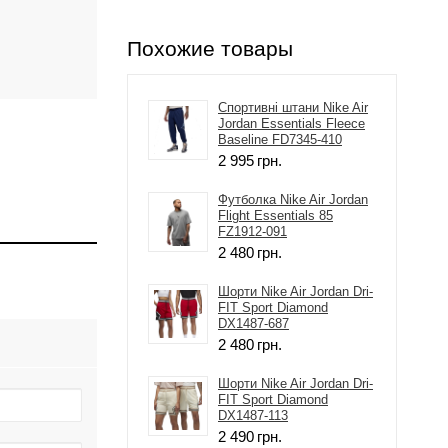
Похожие товары
Спортивні штани Nike Air
Jordan Essentials Fleece
Baseline FD7345-410
2 995
грн.
Футболка Nike Air Jordan
Flight Essentials 85
FZ1912-091
2 480
грн.
Шорти Nike Air Jordan Dri-
FIT Sport Diamond
DX1487-687
2 480
грн.
Шорти Nike Air Jordan Dri-
FIT Sport Diamond
DX1487-113
2 490
грн.