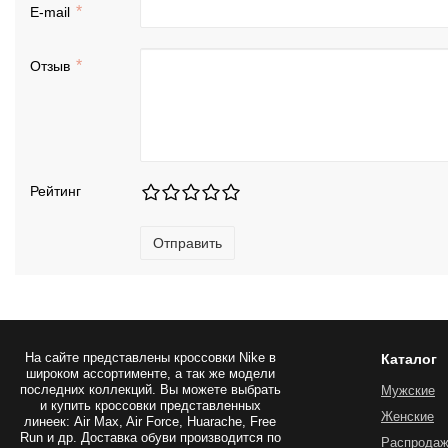
E-mail
Отзыв
Рейтинг
Отправить
На сайте представлены
кроссовки Nike
в
Каталог
широком ассортименте, а так же модели
последних коллекций. Вы можете выбрать
Мужские
и купить кроссовки представленных
Женские
линеек: Air Max, Air Force, Huarache, Free
Run и др. Доставка обуви производится по
Распрода