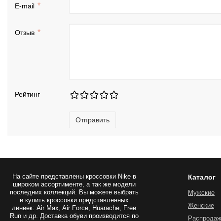
E-mail
Отзыв
Рейтинг
Отправить
На сайте представлены
кроссовки Nike
в
Каталог
широком ассортименте, а так же модели
последних коллекций. Вы можете выбрать
Мужские
и купить кроссовки представленных
Женские
линеек: Air Max, Air Force, Huarache, Free
Run и др. Доставка обуви производится по
Распрода