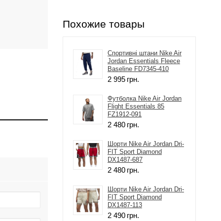
Похожие товары
Спортивні штани Nike Air
Jordan Essentials Fleece
Baseline FD7345-410
2 995
грн.
Футболка Nike Air Jordan
Flight Essentials 85
FZ1912-091
2 480
грн.
Шорти Nike Air Jordan Dri-
FIT Sport Diamond
DX1487-687
2 480
грн.
Шорти Nike Air Jordan Dri-
FIT Sport Diamond
DX1487-113
2 490
грн.