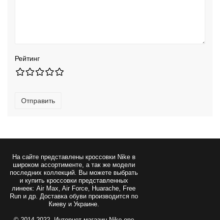
Рейтинг
Отправить
На сайте представлены
кроссовки Nike
в
широком ассортименте, а так же модели
последних коллекций. Вы можете выбрать
и купить кроссовки представленных
линеек: Air Max, Air Force, Huarache, Free
Run и др. Доставка обуви производится по
Киеву и Украине.