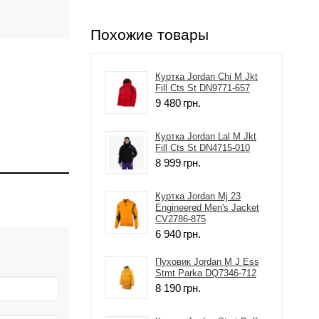
Похожие товары
Куртка Jordan Chi M Jkt
Fill Cts St DN9771-657
9 480
грн.
Куртка Jordan Lal M Jkt
Fill Cts St DN4715-010
8 999
грн.
Куртка Jordan Mj 23
Engineered Men's Jacket
CV2786-875
6 940
грн.
Пуховик Jordan M J Ess
Stmt Parka DQ7346-712
8 190
грн.