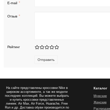
E-mail
Отзыв
Рейтинг
Отправить
На сайте представлены
кроссовки Nike
в
Каталог
широком ассортименте, а так же модели
последних коллекций. Вы можете выбрать
Мужские
и купить кроссовки представленных
Женские
линеек: Air Max, Air Force, Huarache, Free
Run и др. Доставка обуви производится по
Распрода