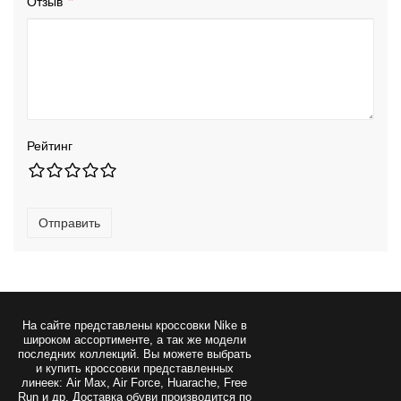
Отзыв
Рейтинг
Отправить
На сайте представлены
кроссовки Nike
в
широком ассортименте, а так же модели
последних коллекций. Вы можете выбрать
и купить кроссовки представленных
линеек: Air Max, Air Force, Huarache, Free
Run и др. Доставка обуви производится по