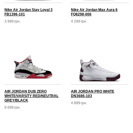
Nike Air Jordan Stay Loyal 3
Nike Air Jordan Max Aura 6
FB1396-101
FQ8298-006
3 999
грн.
4 299
грн.
AIR JORDAN DUB ZERO
AIR JORDAN PRO WHITE
WHITE/VARSITY RED/NEUTRAL
DN3686-103
GREY/BLACK
4 899
грн.
8 699
грн.