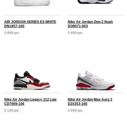
AIR JORDAN SERIES ES WHITE
Nike Air Jordan Zion 2 Noah
DN1857-100
DO9071-003
3 499
грн.
5 499
грн.
Nike Air Jordan Legacy 312 Low
Nike Air Jordan Max Aura 3
CD7069-106
DZ4353-160
5 199
грн.
4 499
грн.