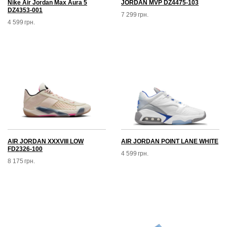
Nike Air Jordan Max Aura 5
JORDAN MVP DZ4475-103
DZ4353-001
7 299
грн.
4 599
грн.
AIR JORDAN XXXVIII LOW
AIR JORDAN POINT LANE WHITE
FD2326-100
4 599
грн.
8 175
грн.