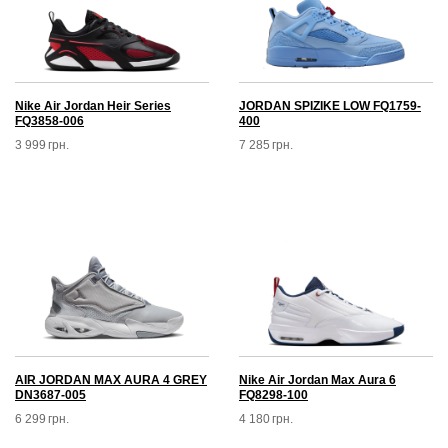
Nike Air Jordan Heir Series
JORDAN SPIZIKE LOW FQ1759-
FQ3858-006
400
3 999
грн.
7 285
грн.
AIR JORDAN MAX AURA 4 GREY
Nike Air Jordan Max Aura 6
DN3687-005
FQ8298-100
6 299
грн.
4 180
грн.