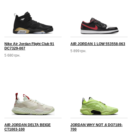
Nike Air Jordan Flight Club 91
AIR JORDAN 1 LOW 553558-063
DC7329-007
5 899
грн.
5 680
грн.
AIR JORDAN DELTA BEIGE
JORDAN WHY NOT .6 DO7189-
CT1003-100
700