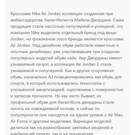
Кроссовки Nike Air Jordan коллекция созданная при
амбассадорстве баскетболиста Майкла Джордана. Сама
продукция стала настолько популярной и успешной, что
компания Nike выделила отдельный бренд под вещи
Jordan, но флагманом этого бренда являются кроссовки
Air Jordan. Над дизайном обуви работали известные и
опытные дизайнеры, уже участвовавшие при создании
популярных моделей обуви найк. Аир Джорданы имеют
узнаваемый силуэт, а коллекция Air Jordan 1 стала
узнаваемой и популярной. Как и другая спортивная
обувь, изначально AJ позиционировались как обувь для
спорта, в которой использовались технологии с
улучшенной амортизацией, сцеплением с поверхностью
и запасом прочности. Но как часто бывает, из
профильной обуви для баскетбола джорданы стали
носить на повседневной основе, и сейчас по
популярности они находятся на одном уровне с Air Max,
Air Force и другими моделями. Вариации моделей
делаться как на разнообразие цветовых решений и
комбинаций палитр, так и на технические