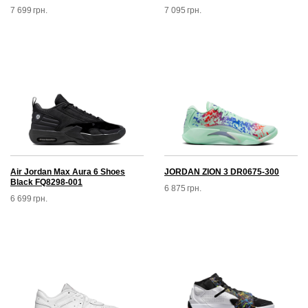
7 699
грн.
7 095
грн.
Air Jordan Max Aura 6 Shoes
JORDAN ZION 3 DR0675-300
Black FQ8298-001
6 875
грн.
6 699
грн.