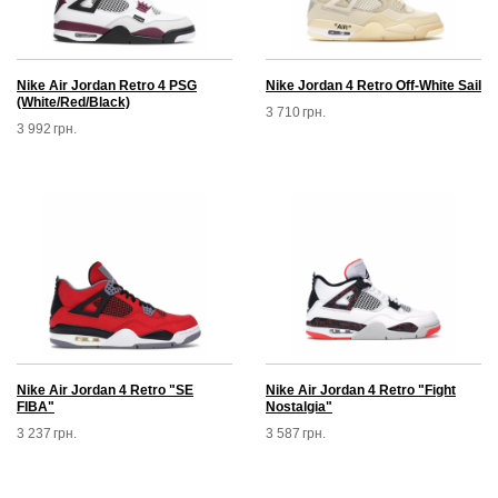
Nike Air Jordan Retro 4 PSG
Nike Jordan 4 Retro Off-White Sail
(White/Red/Black)
3 710
грн.
3 992
грн.
Nike Air Jordan 4 Retro "SE
Nike Air Jordan 4 Retro "Fight
FIBA"
Nostalgia"
3 237
грн.
3 587
грн.