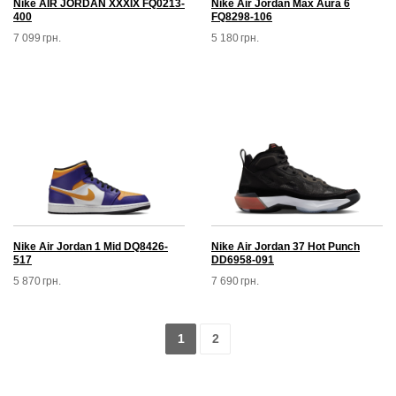
Nike AIR JORDAN XXXIX FQ0213-
Nike Air Jordan Max Aura 6
400
FQ8298-106
7 099
грн.
5 180
грн.
Nike Air Jordan 1 Mid DQ8426-
Nike Air Jordan 37 Hot Punch
517
DD6958-091
5 870
грн.
7 690
грн.
1
2