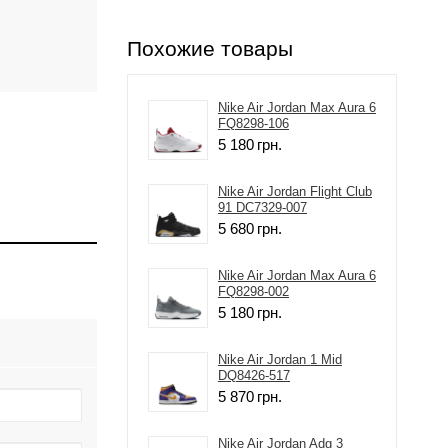
Похожие товары
Nike Air Jordan Max Aura 6
FQ8298-106
5 180
грн.
Nike Air Jordan Flight Club
91 DC7329-007
5 680
грн.
Nike Air Jordan Max Aura 6
FQ8298-002
5 180
грн.
Nike Air Jordan 1 Mid
DQ8426-517
5 870
грн.
Nike Air Jordan Adg 3