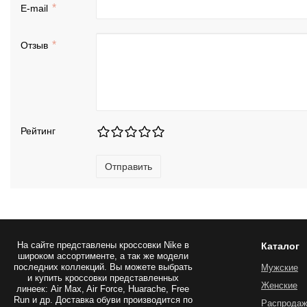
E-mail
Отзыв
Рейтинг
Отправить
На сайте представлены
кроссовки Nike
в
Каталог
широком ассортименте, а так же модели
последних коллекций. Вы можете выбрать
Мужские
и купить кроссовки представленных
Женские
линеек: Air Max, Air Force, Huarache, Free
Run и др. Доставка обуви производится по
Распрода