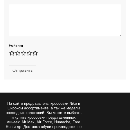
Рейтинг
Отправить
На сайте представлены
кроссовки Nike
в
широком ассортименте, а так же модели
последних коллекций. Вы можете выбрать
и купить кроссовки представленных
линеек: Air Max, Air Force, Huarache, Free
Run и др. Доставка обуви производится по