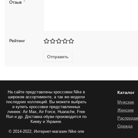
Отзыв
Рейтинг
Отправить
На сайте представлены
кроссовки Nike
в
Каталог
широком ассортименте, а так же модели
последних коллекций. Вы можете выбрать
Мужские
и купить кроссовки представленных
Женские
линеек: Air Max, Air Force, Huarache, Free
Run и др. Доставка обуви производится по
Распрода
Киеву и Украине.
Одежда
© 2014-2022, Интернет-магазин Nike one