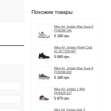
Похожие товары
Nike Air Jordan Max Aura 6
FQ8298-106
5 180
грн.
Nike Air Jordan Flight Club
91 DC7329-007
5 680
грн.
Nike Air Jordan Max Aura 6
FQ8298-002
5 180
грн.
Nike Air Jordan 1 Mid
DQ8426-517
5 870
грн.
Nike Air Jordan Adg 3