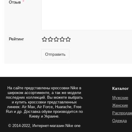
Отзыв
Рейтинг
Отправить
На сайте представлены
кроссовки Nike
в
Каталог
широком ассортименте, а так же модели
последних коллекций. Вы можете выбрать
Мужские
и купить кроссовки представленных
Женские
линеек: Air Max, Air Force, Huarache, Free
Run и др. Доставка обуви производится по
Распрода
Киеву и Украине.
Одежда
© 2014-2022, Интернет-магазин Nike one