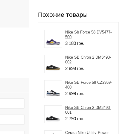
Похожие товары
Nike Sb Force 58 DV5477-
500
3 180
грн.
Nike SB Chron 2 DM3493-
002
2 899
грн.
Nike SB Force 58 CZ2959-
400
2 999
грн.
Nike SB Chron 2 DM3493-
001
2 790
грн.
Сумка Nike Utility Power