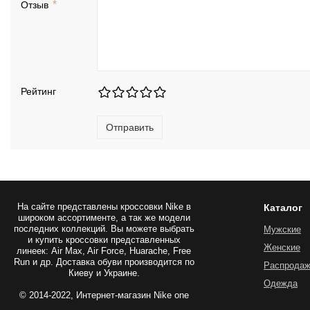
Отзыв
Рейтинг
Отправить
На сайте представлены
кроссовки Nike
в
Каталог
широком ассортименте, а так же модели
последних коллекций. Вы можете выбрать
Мужские
и купить кроссовки представленных
Женские
линеек: Air Max, Air Force, Huarache, Free
Run и др. Доставка обуви производится по
Распрода
Киеву и Украине.
Одежда
© 2014-2022, Интернет-магазин Nike one