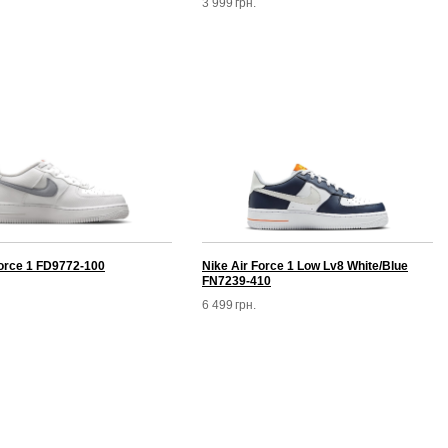
3 999
грн.
Force 1 FD9772-100
Nike Air Force 1 Low Lv8 White/Blue
FN7239-410
6 499
грн.