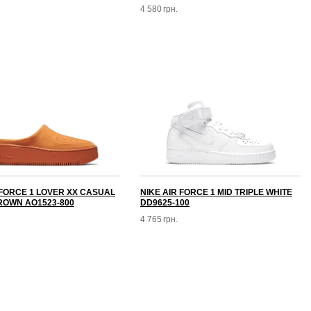
4 580
грн.
 FORCE 1 LOVER XX CASUAL
NIKE AIR FORCE 1 MID TRIPLE WHITE
ROWN AO1523-800
DD9625-100
4 765
грн.