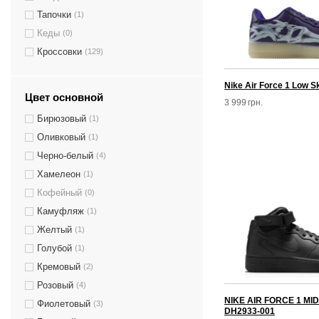
Тапочки
(1)
Кеды
(0)
Кроссовки
(129)
Nike Air Force 1 Low S
Цвет основной
3 999
грн.
Бирюзовый
(1)
Оливковый
(1)
Черно-белый
(4)
Хамелеон
(1)
Кофейный
(0)
Камуфляж
(1)
Желтый
(1)
Голубой
(1)
Кремовый
(2)
Розовый
(4)
NIKE AIR FORCE 1 MI
Фиолетовый
(3)
DH2933-001