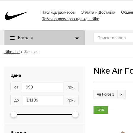
Таблица размеров
Оплата и Доставка
Обмен
Таблица размеров одежды Nike
Каталог
Nike.one
Женские
Nike Air F
Цена
от
грн.
Air Force 1
до
грн.
-35%
Размер: