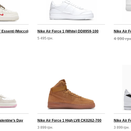
7 Essenti (Mocco)
Nike Air Force 1 (White) DD8959-100
Nike Air F
5 495
грн.
4 990
гр
alentine’s Day
Nike Air Force 1 High LV8 CK0262-700
Nike Air 
3 899
грн.
3 899
грн.