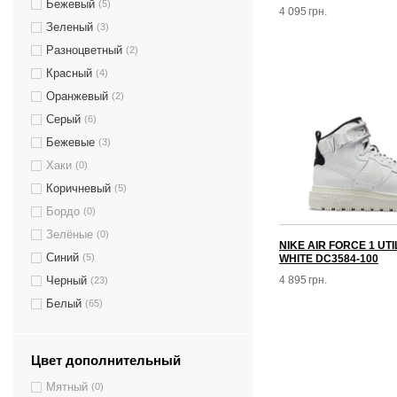
Бежевый
(5)
4 095
грн.
Зеленый
(3)
Разноцветный
(2)
Красный
(4)
Оранжевый
(2)
Серый
(6)
Бежевые
(3)
Хаки
(0)
Коричневый
(5)
Бордо
(0)
Зелёные
(0)
NIKE AIR FORCE 1 UTI
Синий
(5)
WHITE DC3584-100
4 895
грн.
Черный
(23)
Белый
(65)
Цвет дополнительный
Мятный
(0)