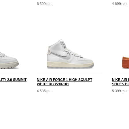
6 399
грн.
4 699
грн.
LITY 2.0 SUMMIT
NIKE AIR FORCE 1 HIGH SCULPT
NIKE AIR
WHITE DC3590-101
SHOES B
4 585
грн.
5 399
грн.