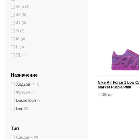
45,5
(0)
46
(0)
47
(0)
S
(0)
M
(0)
L
(0)
XL
(0)
Назначение
Nike Air Force 1 Low C
Ходьба
(131)
Market Purple/Pink
Футбол
(0)
4 180
грн.
Баскетбол
(2)
Бег
(5)
Тип
Сандали
(0)