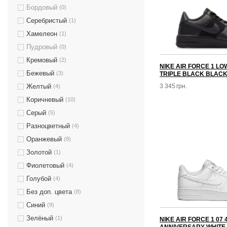
Бордовый
(0)
Серебристый
(1)
Хамелеон
(1)
Пудровый
(0)
Кремовый
(2)
NIKE AIR FORCE 1 L
Бежевый
(3)
TRIPLE BLACK BLACK
3 345
грн.
Желтый
(4)
Коричневый
(10)
Серый
(5)
Разноцветный
(4)
Оранжевый
(8)
Золотой
(1)
Фиолетовый
(4)
Голубой
(4)
Без доп. цвета
(8)
Синий
(9)
Зелёный
(1)
NIKE AIR FORCE 1 07 