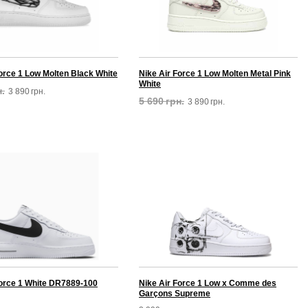
orce 1 Low Molten Black White
Nike Air Force 1 Low Molten Metal Pink
White
н.
3 890
грн.
5 690
грн.
3 890
грн.
Force 1 White DR7889-100
Nike Air Force 1 Low х Comme des
Garçons Supreme