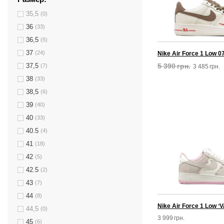
35,5
(0)
36
(33)
36,5
(5)
37
(24)
Nike Air Force 1 Low 0
5 390
грн.
37,5
(7)
3 485
грн.
38
(33)
38,5
(6)
39
(40)
40
(33)
40.5
(4)
41
(18)
42
(5)
42.5
(2)
43
(7)
44
(8)
Nike Air Force 1 Low ʼV
44,5
(0)
3 999
грн.
45
(6)