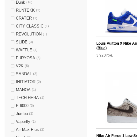
Dunk
(16)
RUNTEKK
(2)
CRATER
(1)
CITY CLASSIC
(1)
REVOLUTION
(1)
SLIDE
(3)
Louis Vuitton X Nike Ai
(Blue)
WAFFLE
(4)
3 920
грн.
FURYOSA
(3)
V2K
(5)
SANDAL
(2)
INITIATOR
(2)
MANOA
(1)
TECH HERA
(1)
P-6000
(3)
Jumbo
(3)
Vaporfly
(1)
Air Max Plus
(2)
Nike Аir Force 1 Low S