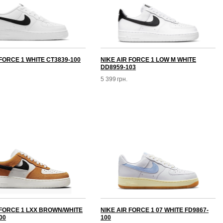
 FORCE 1 WHITE CT3839-100
NIKE AIR FORCE 1 LOW M WHITE
DD8959-103
5 399
грн.
 FORCE 1 LXX BROWN/WHITE
NIKE AIR FORCE 1 07 WHITE FD9867-
00
100