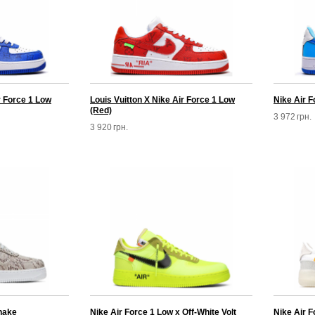
r Force 1 Low
Louis Vuitton X Nike Air Force 1 Low
Nike Air F
(Red)
3 972
грн.
3 920
грн.
nake
Nike Air Force 1 Low x Off-White Volt
Nike Air F