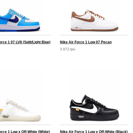
orce 1 07 LV8 (Split/Light Blue)
Nike Air Force 1 Low 07 Pecan
3 972
грн.
orce 1 Low x Off-White (White)
Nike Air Force 1 Low x Off-White (Black)