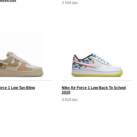
8894-100
3 544
грн.
orce 1 Low Tan Bling
Nike Air Force 1 Low Back To School
2020
3 816
грн.