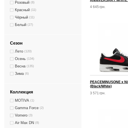
ANNIVERSARY WHITE 
Розовый
(8)
4 645
грн.
Красный
(11)
Чёрный
(11)
Белый
(27)
Сезон
Лето
(120)
Осень
(134)
Весна
(135)
Зима
(6)
PEACEMINUSONE x Nike
(Black/White)
Коллекция
3 571
грн.
MOTIVA
(1)
Gamma Force
(2)
Vomero
(3)
Air Max DN
(8)