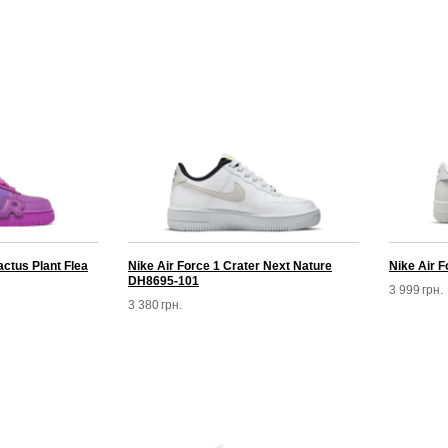
actus Plant Flea
Nike Air Force 1 Crater Next Nature
Nike Air 
DH8695-101
3 999
грн.
3 380
грн.