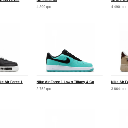
DZ4711-100
DR9503-100
WHITE DC
4 399
грн.
4 490
грн.
 Air Force 1
Nike Air Force 1 Low x Tiffany & Co
Nike Air F
3 752
грн.
3 864
грн.